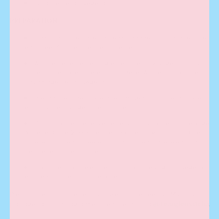
¼ tasse de lait végétal
PRÉPARATION
Dans un bol, écraser la demi banane jusqu’à la réduire
en purée. Ajouter l'œuf et fouetter.
Ajouter le reste des ingrédients et mélanger jusqu’à
obtenir une pâte lisse et homogène. Au besoin, ajouter
davantage de lait végétal.
Préchauffer une poêle à feu moyen. Lorsque la poêle
est chaude, badigeonner d’huile.
Pour chaque crêpe, verser environ ¼ tasse du mélange
à crêpe. Cuire 2 minutes de chaque côté ou jusqu’à ce
qu’elle soit bien dorée et qu’un couteau inséré en son
centre ressorte propre.
Garnir les pancakes de fruits frais, de yogourt végétal
et, bien sûr, de sirop d’érable!
Prends une photo de tes pancakes protéinées au Matcha,
partage-la sur Instagram et identifie-nous à
@teanglematcha