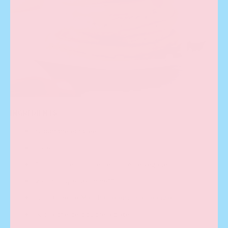
INGRÉDIENTS
½ banane écrasée
1 oeuf
1 scoop de poudre de protéine végane
2 c. à soupe de farine**
½ c. à thé de
Matcha cérémonial Teangle
¼ c. à thé de poudre à pâte