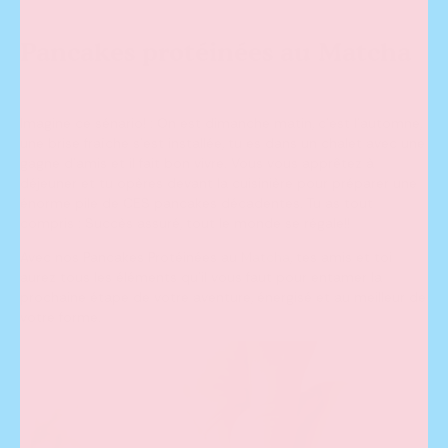
Pancakes protéinées au Matcha
Imagine ce sénario! : On est dimanche matin, c’est l’automne,
une brise fraîche s’est installée, tu es dans un chalet avec une
gagne d’amis et il fait bon vivre. Vous vous apprêtez à
déjeuner et tu opères devant la cuisinière pour préparer une
énorme pile de CES pancakes décadentes. Tu as tout
compris : Succès assuré, tout le monde se régale!!
Avec nos Pancakes Protéinées au
Matcha
, tes amis et toi
aurez tous les éléments qu’il vous faut pour entamer la
prochaine étape de votre aventure, énergisé et au meilleur de
votre forme.