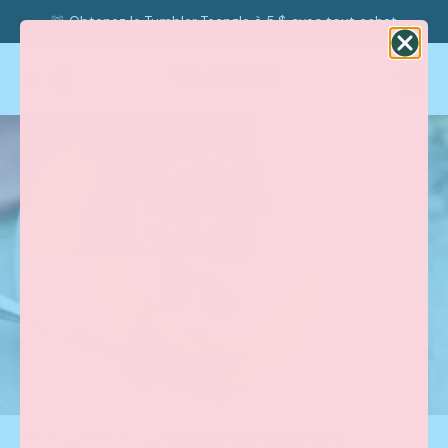
🚨 Obtenez le Tumbler Teangle à 5 $ avec tout achat
Accueil
Recettes
Pancakes protéinées au Matcha