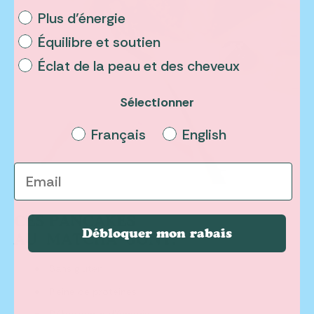
Plus d’énergie
Équilibre et soutien
Éclat de la peau et des cheveux
Sélectionner
Select a language
Français
English
Email
CES PANCAKES
Débloquer mon rabais
AU
MATCHA
SONT:
Sans gluten
Pleine de protéines