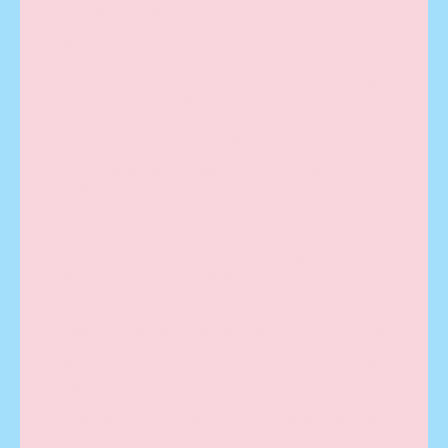
Pour les beignes au Matcha Chai
Préchauffer le four à 350F.
Dans une tasse à mesurer, combiner le lait végétal et
le vinaigre de cidre de pomme.
Dans un grand bol, mélanger tous les ingrédients secs.
Au mélange de lait végétal et de vinaigre, ajouter la
vanille, l’huile et la compote de pomme.
Ajouter le mélange au ingrédients secs et brasser.
Ajouter l’eau bouillante, puis mélanger jusqu’à obtenir
une pâte lisse et homogène.
Transférer la préparation dans une poche à pâtisserie
ou dans un sac de congélation avec un coin coupé.
Répartir le mélange entre 12 cavités d’un moule à
beignes.
Cuire au four 8-10 minutes ou jusqu’à ce que la pointe
d’un couteau inséré au centre d’un beigne en ressorte