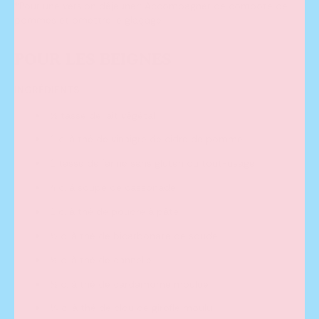
*Pour une version déjeuner: Accompagner de compote de
pommes et omettre le glaçage
POUR LES BEIGNES
INGRÉDIENTS
½
tasse de lait végétal
1 c. à thé de vinaigre de cidre de pomme
1 tasse de farine sans gluten ou tout-usage
4 c. à soupe de cassonade
1 c. à thé de poudre à pâte
½ c. à thé de bicarbonate de soude
½ c. à thé de cannelle
½ c. à thé de cardamome moulue
⅛
c. à thé de clou de girofle moulu