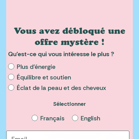
Végétaliens
Sans gluten
Vous avez débloqué une
& moelleux à souhaits !
offre mystère !
Qu’est-ce qui vous intéresse le plus ?
Plus d’énergie
Équilibre et soutien
Éclat de la peau et des cheveux
Sélectionner
Select a language
Français
English
Email