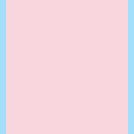
propre.
Laisser refroidir complètement avant de glacer.
Pour la finition (version dessert)
Dans un bol, mélanger le sucre en poudre, le matcha et
1 c. à soupe de lait végétal jusqu’à obtenir un glaçage à
la consistance épaisse. Au besoin, ajouter un filet de lait
végétal.
Garnir chaque beigne de glaçage et saupoudrer de
flocons de noix de coco si désiré.
Prends une photo de tes beignes au Matcha Chai, partage-la
sur Instagram et identifie-nous à
@teanglematcha
Retour au blog