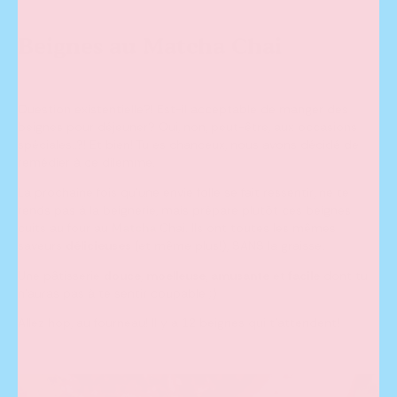
Beignes au Matcha Chai
Question existentielle?! Est-il acceptable de manger des
beignes pour déjeuner? Oui, non, peut-être, aux occasions
spéciales..?! Et bien! Tu es chanceux, nous avons décidé de
remédier à ce dilemme.
La prochaine fois qu'une envie folle se fait ressentir, ne te
rends pas à la beignerie, mais prépare plutôt ces beignes
cuits au four au
Matcha
Chai. Ils ont toutes les mêmes
saveurs
délicieuses
(et même plus!), SANS la graisse.
Une pâtisserie
douce
,
moelleuse
,
amusante
et
facile
dont tu
n’auras pas à te sentir coupable ;)
Allez hop, au fourneau! Il y a 12 beignes qui t’attendent!