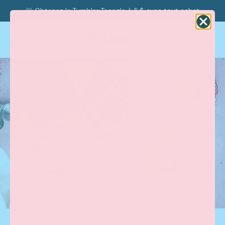
🚨 Obtenez le Tumbler Teangle à 5 $ avec tout achat
Accueil
Recettes
Beignes au Matcha Chai