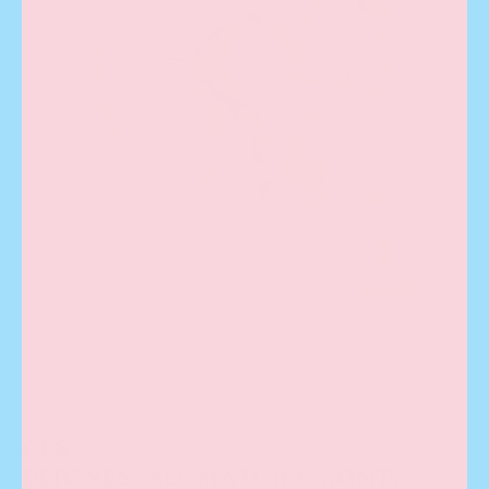
CES
BEIGNES AU
MATCHA
SONT: