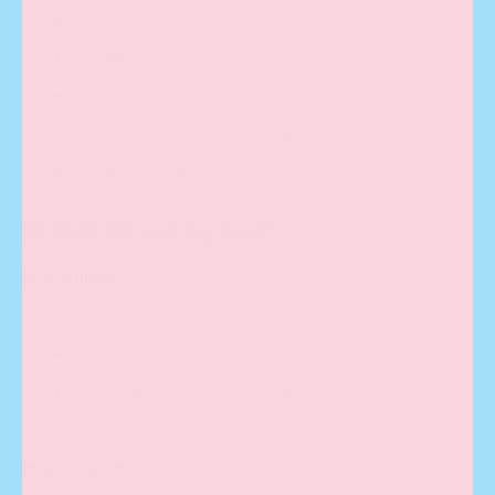
2 c. de
Matcha Chai Teangle
1 c. à thé de vanille
2 c. à soupe d’huile
3 c. à soupe de compote de pommes
2 c. à soupe d’eau bouillante
POUR LE GLAÇAGE
INGRÉDIENTS
1 tasse de sucre en poudre
1 c. de Matcha Chai Teangle
1 à 2 c. à soupe de lait végétal
INSTRUCTIONS