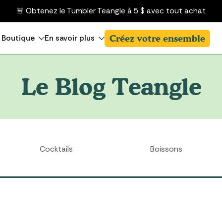
🚨 Obtenez le Tumbler Teangle à 5 $ avec tout achat
Créez votre ensemble
Boutique
En savoir plus
Le Blog Teangle
Cocktails
Boissons