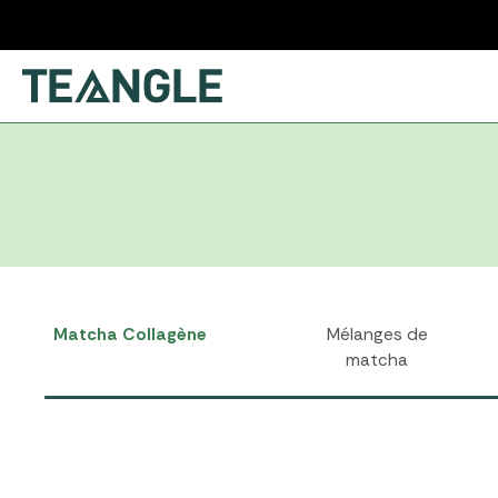
Aller
au
contenu
Matcha Collagène
Mélanges de
matcha